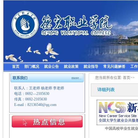
首页
部门概况
就业公告
就业政策
就业指导
常见问题解答
工作
您当前所在位置:
首页
>>
联系我们
more...
联系人：王老师 杨老师 李老师
详细列表
电话：0692—2105630
传真：0692-2105630
E-mail：82136540@qq.com
中国高校毕业生就业服