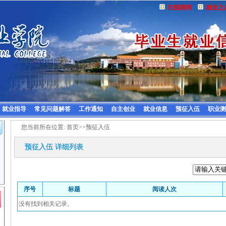
在线咨询
就业之
就业指导
常见问题解答
工作通知
自主创业
就业信息
预征入伍
职业测
您当前所在位置:
首页
>>
预征入伍
预征入伍
详细列表
序号
标题
阅读人次
没有找到相关记录。