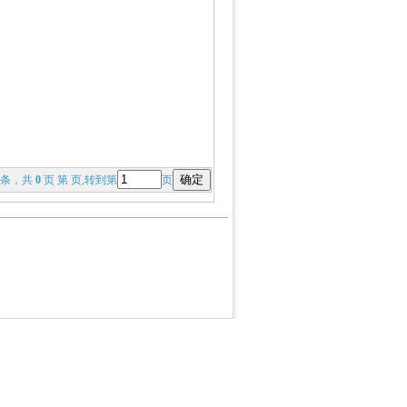
条，共
0
页 第 页,转到第
页